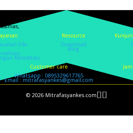
ayanan
Resource
Kunjun
uatan File
Download
Blog
reditasi
gan Akreditasi
Customer care
Jam
Whatsapp : 0895329617765
Email : mitrafasyankes@gmail.com


© 2026 Mitrafasyankes.com