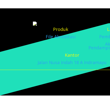
Produk
L
File Akreditasi
Pemb
Ak
Pendampin
Kantor
Jalan Nusa Indah 18 A Indramayu