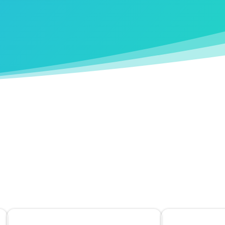
Pendampingan Akreditasi 
akreditasi Fasyankes Anda