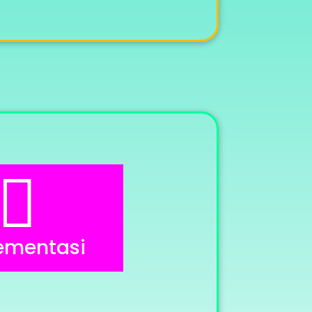

ementasi