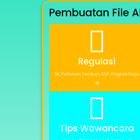
Pembuatan File A

Regulasi
SK, Pedoman, Panduan, SOP, Program Kerja,
dll.

Tips Wawancara