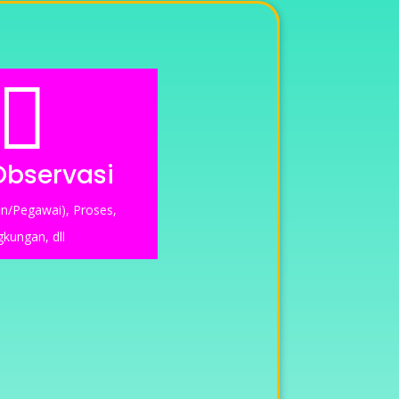

Observasi
en/Pegawai), Proses,
gkungan, dll