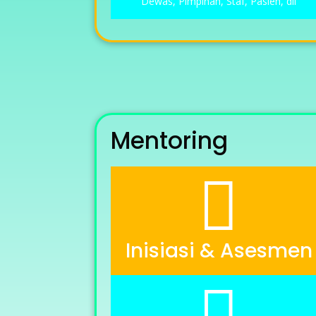
Dewas, Pimpinan, Staf, Pasien, dll
Mentoring

Inisiasi & Asesmen
