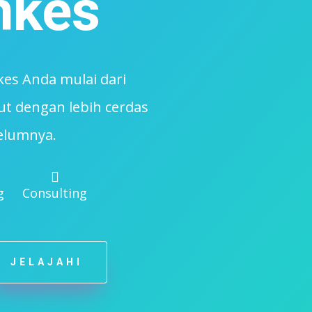
nkes
kes Anda mulai dari
ut dengan lebih cerdas
elumnya.

g
Consulting
JELAJAHI