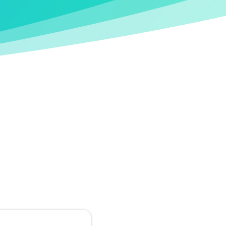
untuk persiapan
?