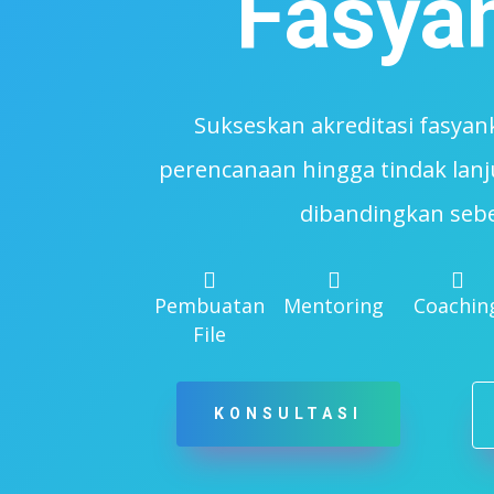
Fasya
Sukseskan akreditasi fasyan
perencanaan hingga tindak lanj
dibandingkan seb



Pembuatan
Mentoring
Coachin
File
KONSULTASI