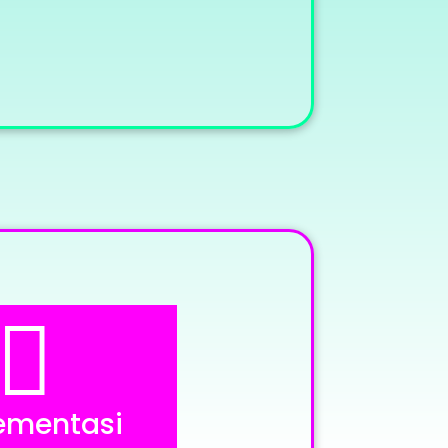

ementasi