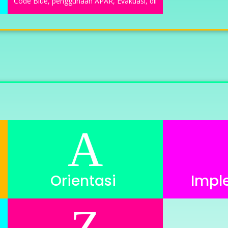
Code Blue, penggunaan APAR, Evakuasi, dll
A
Orientasi
Impl
Z