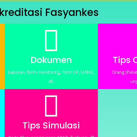
kreditasi Fasyankes

Dokumen
Tips 
Laporan, form monitoring, form CP, UANG,
Orang (Pasi
dll.
Lin

Tips Simulasi