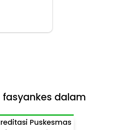
%

at meraih status
itasi paripurna
 fasyankes dalam
editasi Puskesmas