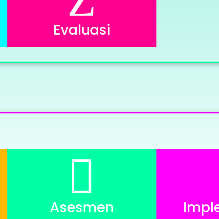
Evaluasi

Asesmen
Impl