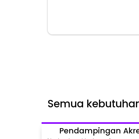
%

Lebih hemat waktu dalam
pembuatan file akreditasi fina
Semua kebutuhan
Pendampingan Akredi