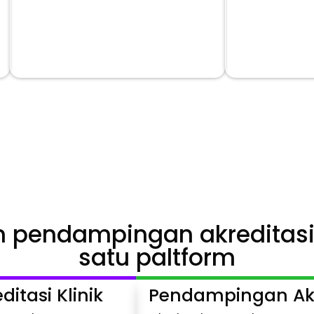
%

Mengurangi kesalahan manual
Lebih dek
l
terakred
 pendampingan akreditasi
satu paltform
tasi Klinik
Pendampingan Akr